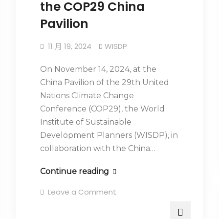
the COP29 China
Pavilion
11 月 19, 2024
WISDP
On November 14, 2024, at the
China Pavilion of the 29th United
Nations Climate Change
Conference (COP29), the World
Institute of Sustainable
Development Planners (WISDP), in
collaboration with the China…
Continue reading
Leave a Comment