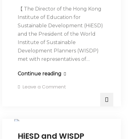
【 The Director of the Hong Kong
Institute of Education for
Sustainable Development (HiESD)
and the President of the World
Institute of Sustainable
Development Planners (WISDP)
met with representatives of…
Continue reading
Leave a Comment
cop29
最新消息
Uncategorized
HiESD and WISDP