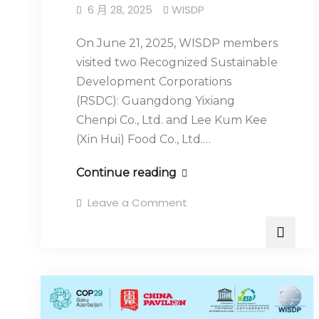
6 月 28, 2025
WISDP
On June 21, 2025, WISDP members
visited two Recognized Sustainable
Development Corporations
(RSDC): Guangdong Yixiang
Chenpi Co., Ltd. and Lee Kum Kee
(Xin Hui) Food Co., Ltd.…
Continue reading
Leave a Comment