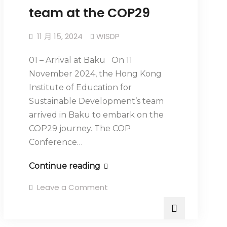
team at the COP29
11 月 15, 2024
WISDP
01 – Arrival at Baku On 11
November 2024, the Hong Kong
Institute of Education for
Sustainable Development’s team
arrived in Baku to embark on the
COP29 journey. The COP
Conference…
Continue reading
Leave a Comment
最新消息