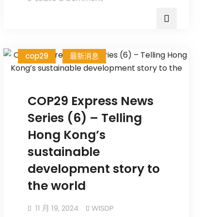
cop29
最新消息
COP29 Express News
Series (6) – Telling
Hong Kong’s
sustainable
development story to
the world
11 月 19, 2024
WISDP