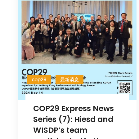
cop29
最新消息
COP29 Express News
Series (7): Hiesd and
WISDP’s team