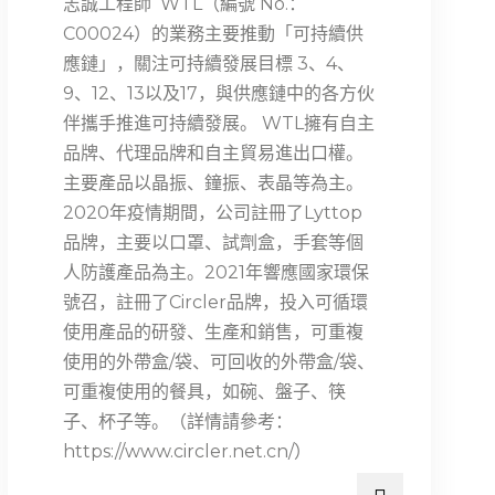
志誠工程師 WTL（編號 No.：
C00024）的業務主要推動「可持續供
應鏈」，關注可持續發展目標 3、4、
9、12、13以及17，與供應鏈中的各方伙
伴攜手推進可持續發展。 WTL擁有自主
品牌、代理品牌和自主貿易進出口權。
主要產品以晶振、鐘振、表晶等為主。
2020年疫情期間，公司註冊了Lyttop
品牌，主要以口罩、試劑盒，手套等個
人防護產品為主。2021年響應國家環保
號召，註冊了Circler品牌，投入可循環
使用產品的研發、生產和銷售，可重複
使用的外帶盒/袋、可回收的外帶盒/袋、
可重複使用的餐具，如碗、盤子、筷
子、杯子等。（詳情請參考：
https://www.circler.net.cn/）