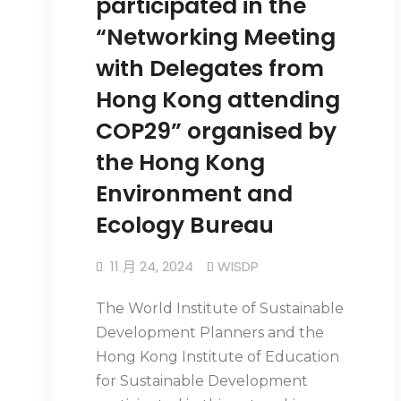
participated in the
“Networking Meeting
with Delegates from
Hong Kong attending
COP29” organised by
the Hong Kong
Environment and
Ecology Bureau
11 月 24, 2024
WISDP
The World Institute of Sustainable
Development Planners and the
Hong Kong Institute of Education
for Sustainable Development