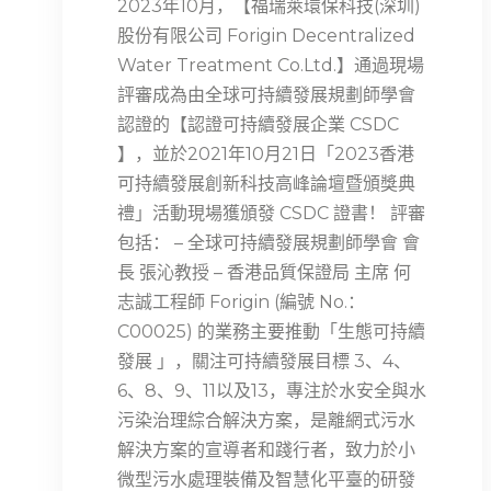
2023年10月，【福瑞萊環保科技(深圳)
股份有限公司 Forigin Decentralized
Water Treatment Co.Ltd.】通過現場
評審成為由全球可持續發展規劃師學會
認證的【認證可持續發展企業 CSDC
】，並於2021年10月21日「2023香港
可持續發展創新科技高峰論壇暨頒獎典
禮」活動現場獲頒發 CSDC 證書！ 評審
包括： – 全球可持續發展規劃師學會 會
長 張沁教授 – 香港品質保證局 主席 何
志誠工程師 Forigin (編號 No.：
C00025) 的業務主要推動「生態可持續
發展 」，關注可持續發展目標 3、4、
6、8、9、11以及13，專注於水安全與水
污染治理綜合解決方案，是離網式污水
解決方案的宣導者和踐行者，致力於小
微型污水處理裝備及智慧化平臺的研發