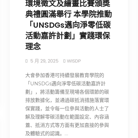
環境徵文及繪畫比賽頒獎
典禮圓滿舉行 本學院推動
「UNSDGs邁向淨零低碳
活動嘉許計劃」實踐環保
理念
5 月 29, 2025
WISDP
大會參加香港可持續發展教育學院的
「UNSDGs邁向淨零低碳活動嘉許計
劃」，將活動籌備至現場各個環節的碳
排放數據化，並通過碳抵消措施落實環
保實踐，並令每一位參與活動的人士了
解及理解零碳活動在範圍設定、內容涵
蓋、抵消方式等方面有更加直接的參與
及體驗式的認識。…