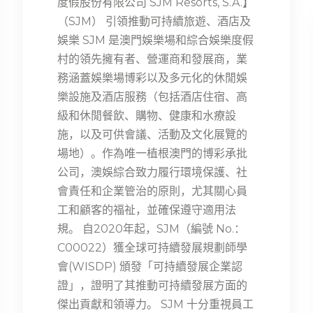
度假股份有限公司 SJM Resorts, S.A.】
（SJM） 引領推動可持續旅遊、酒店及
娛樂 SJM 是澳門娛樂場和綜合娛樂度假
村的領先擁有者、營運商和發展商，業
務涵蓋娛樂場博彩以及多元化的休閒娛
樂設施及酒店服務（包括酒店住宿、高
級和休閒餐飲、購物、健康和水療設
施，以及可供會議、活動及文化展覽的
場地）。作為唯一植根澳門的博彩承批
公司，澳娛綜合致力履行環境保護、社
會責任和企業管治的原則，尤其關心員
工和顧客的福祉，並確保遵守適用法
規。 自2020年起，SJM（編號 No.：
C00022）獲全球可持續發展規劃師學
會(WISDP) 頒發「可持續發展企業認
證」，證明了其推動可持續發展方面的
傑出貢獻和領導力。 SJM 十分重視員工