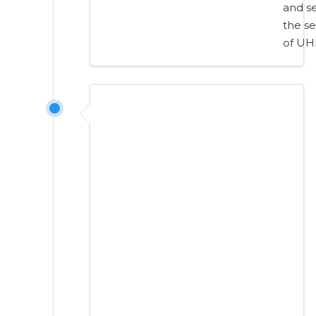
and se
the se
of U