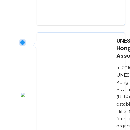
UNE
Hon
Asso
In 201
UNES
Kong
Associ
(UHKA
establ
HiESD 
found
organi